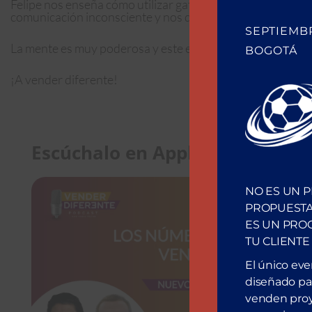
Felipe nos enseña cómo utilizar gatillos mentales para g
comunicación inconsciente y nos da consejos para visualiz
SEPTIEMBR
La mente es muy poderosa y este episodio te ayudará a a
BOGOTÁ
¡A vender diferente!
Escúchalo en Apple
NO ES UN 
Es
PROPUESTA
ES UN PRO
TU CLIENTE
El único ev
diseñado par
venden proy