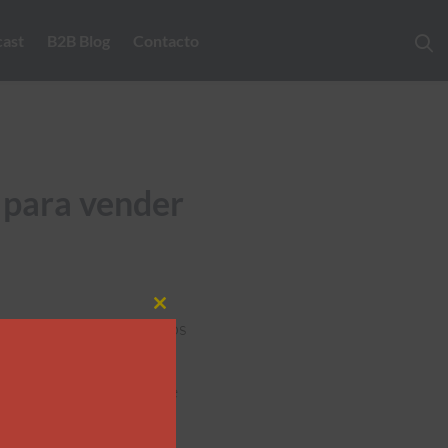
ast
B2B Blog
Contacto
) para vender
comunicando a dos estados
Close
ad.
this
consciente de tu cliente
module