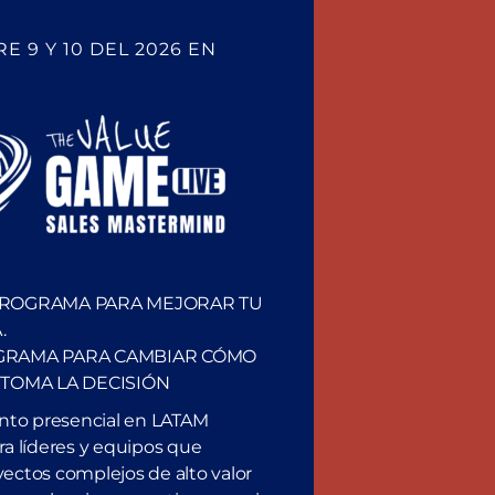
enerar emociones positivas hacia un producto. También menci
ar una reunión de ventas exitosa.
E 9 Y 10 DEL 2026 EN
provechar su poder oculto.
PROGRAMA PARA MEJORAR TU
cúchalo en Spotify
.
GRAMA PARA CAMBIAR CÓMO
 TOMA LA DECISIÓN
ento presencial en LATAM
a líderes y equipos que
ectos complejos de alto valor