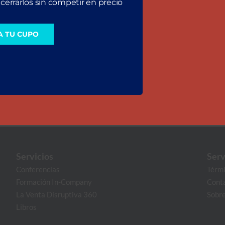
cerrarlos sin competir en precio
A TU CUPO
Servicios
Serv
Conferencias
Térmi
Formación In-Company
Cont
La Venta Disruptiva 360
Sobre
Libros