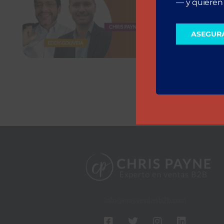
— y quieren 
ASEGUR
info@masventasb2b.com