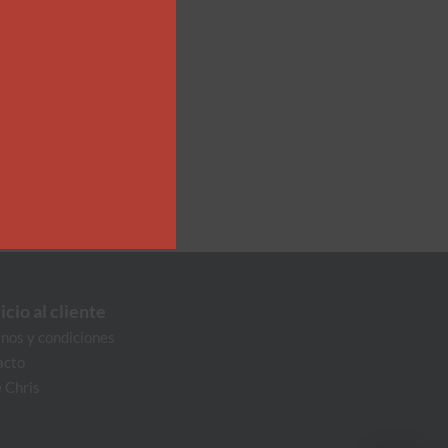
icio al cliente
nos y condiciones
acto
 Chris