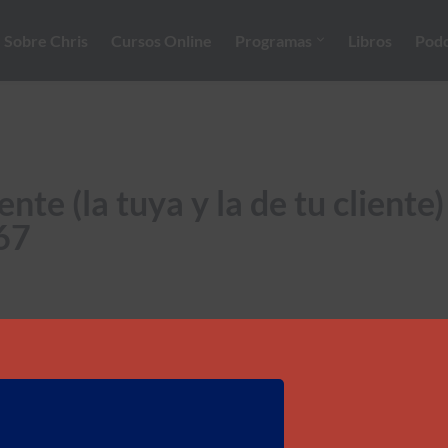
Sobre Chris
Cursos Online
Programas
Libros
Podc
te (la tuya y la de tu cliente
167
¿Sabías que cuando estás conversando con un cliente estás 
 venta, solo quiero arrojar un poco de luz sobre esta realid
elipe Corrales y hablamos de cómo conectar con el estado in