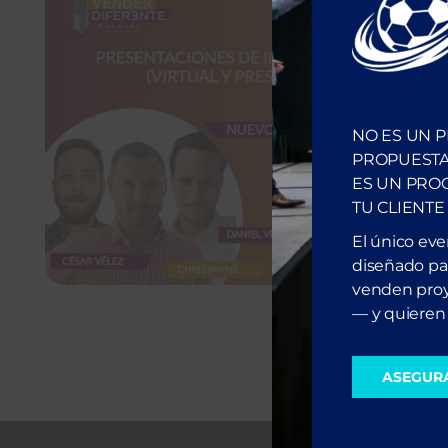
Es
NO ES UN 
PROPUESTA
ES UN PRO
TU CLIENTE
El único ev
diseñado par
venden proy
— y quieren 
ASEGUR