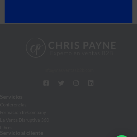
info@masventasb2b.com
Servicios
Conferencias
Formación In-Company
La Venta Disruptiva 360
Libros
Servicio al cliente