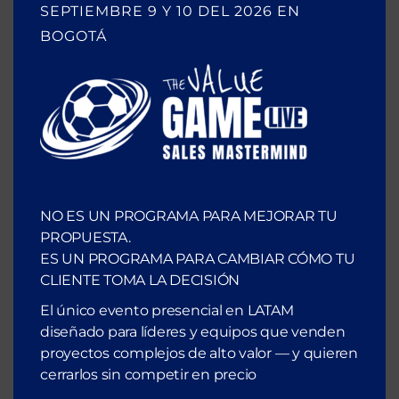
SEPTIEMBRE 9 Y 10 DEL 2026 EN
BOGOTÁ
Entradas recientes
El impuesto de ventas que nadie ve en tu P&L
Cómo generar endorfinas en tu cliente y cerrar
más ventas
NO ES UN PROGRAMA PARA MEJORAR TU
Seguimiento Efectivo en la Etapa de
PROPUESTA.
ES UN PROGRAMA PARA CAMBIAR CÓMO TU
Prospección: 5 Claves para Agendar Reuniones
CLIENTE TOMA LA DECISIÓN
Exitosas
El único evento presencial en LATAM
diseñado para líderes y equipos que venden
Cómo usar la Mente Inconsciente (la tuya y la de
proyectos complejos de alto valor — y quieren
cerrarlos sin competir en precio
tu cliente) para Vender más