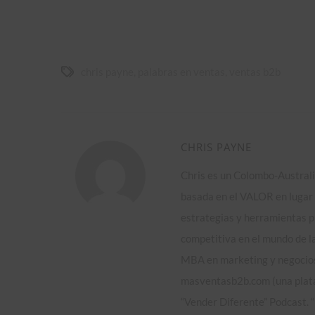
chris payne
,
palabras en ventas
,
ventas b2b
CHRIS PAYNE
Chris es un Colombo-Australi
basada en el VALOR en lugar d
estrategias y herramientas p
competitiva en el mundo de la
MBA en marketing y negocios
masventasb2b.com (una plata
“Vender Diferente” Podcast. 