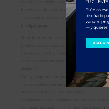
mencionar vendedor, sino, más bien, persona involu
TU CLIENTE
interés hacia él, de esta manera lograrás que se si
El único ev
diseñado par
muchas personas a ser los dueños de su propia casa”.
venden proy
6. Objeciones
— y quieren 
Trata de no decirle a tu cliente: escuché esa objeción
ASEGUR
problema. La persona va a empezar a pensar en cada
haga esto. Dile a tu prospecto, ayudo a las personas 
que te vea como una persona demasiado servicial. Ej.
similares”.
De seguro que utilizas muchas de estas palabras por
más probable, es que nunca te hayas puesto a pensa
emociones de tus clientes potenciales.
Es importante que las elimines e intentes usar las pa
mantenga una mentalidad positiva; si no lo haces, tus