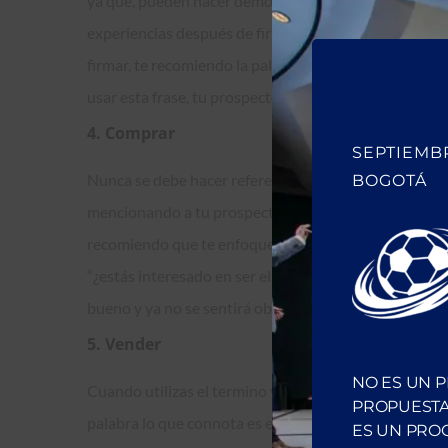
ya que, pueden hacer demorar proyectos durante mes
experiencias después de firmar un contrato y por eso v
firmar, te recomiendo la palabra aprobar. “¿Antes de
usar esta frase, tu prospecto tendrá menos temor pa
4. Comprar
SEPTIEMBR
Nunca se debe hacer referencia a la palabra comprar 
BOGOTÁ
mencionando a tu prospecto “¡compra ya!”, en lugar d
recomiendo que te enfoques en el resultado final de l
“¿estás interesado en ser el dueño de este carro?”. 
bueno y ya no se sentirá obligado o presionado a hace
5. Vender
NO ES UN 
Cuando utilizas el termino vender o vendido, haces qu
PROPUESTA
palabra lo que connota es el haber manipulado a alg
ES UN PRO