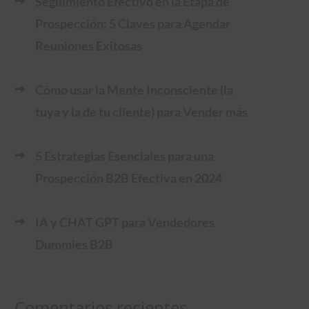
Seguimiento Efectivo en la Etapa de
Prospección: 5 Claves para Agendar
Reuniones Exitosas
Cómo usar la Mente Inconsciente (la
tuya y la de tu cliente) para Vender más
5 Estrategias Esenciales para una
Prospección B2B Efectiva en 2024
IA y CHAT GPT para Vendedores
Dummies B2B
Comentarios recientes