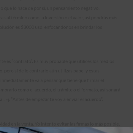
o que lo hace de por sí, un pensamiento negativo.
as al término como la inversión o el valor, así pondrás más
a solución es $3000 usd, enfocándonos en brindar los
nte es “contrato”. Es muy probable que utilices los medios
, pero sí de lo contrario aún utilizas papel y estas
e inmediatamente va a pensar que tiene que firmar el
ombrarlo como el acuerdo, el trámite o el formato, así sonará
. Ej. “Antes de empezar te voy a enviar el acuerdo”.
dad en la venta. Yo intento evitar las firmas lo más posible,