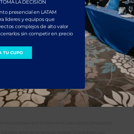
crada en ayudarle. Estos términos hacen que demuestres
 TOMA LA DECISIÓN
enta mucho más cómodo y nada presionado. Ej. “He ayudado a
ento presencial en LATAM
a líderes y equipos que
ectos complejos de alto valor
cerrarlos sin competir en precio
 antes, ya que, pasa casi lo mismo que con el término
A TU CUPO
 una de las preocupaciones que tiene y no queremos que
a resolver cada una de sus inquietudes, de esta manera, harás
 “Algunos de mis clientes actuales tenían inquietudes
que son las más comunes en el mundo de las ventas, pero lo
r en cómo estas palabras comunes pueden afectar las
labras positivas que te mencioné, para que tu prospecto
 clientes sentirán el famoso «miedo” y la presión por