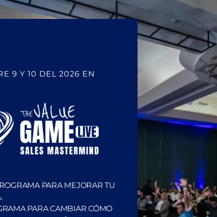
es. Además, tal vez tu prospecto ha tenido malas
a a pensar bien si debería realizar la compra. En lugar de
 empezar por favor puedes revisar y aprobar el acuerdo?” Por
ra empezar el negocio.
E 9 Y 10 DEL 2026 EN
debido a que de manera involuntaria esto es lo que le estas
e decir “¿estás interesado en comprar este carro?”…te
a compra para el prospecto, es decir, podrías decir algo como
Aquí le estamos diciendo indirectamente que comprar es algo
rlo.
PROGRAMA PARA MEJORAR TU
e tu cliente potencial se sienta bajo presión porque esta
.
uien para que te comprara. De igual manera, no debemos
GRAMA PARA CAMBIAR CÓMO