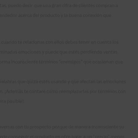
tas, puedo decir que una gran cifra de clientes compran a
 vendedor acerca del producto y la buena conexión que
, cuando te relacionas con ellos debes tener en cuenta los
erminadas emociones y puede que estés perdiendo ventas
e forma inconsciente términos “enemigos” que ocasionan que
s palabras que quizá estés usando y que afectan las emociones
en. ¡Además te contaré como reemplazarlas por términos con
ra posible!
versas con tu prospecto porque de manera inconsciente su
de conseguir el producto en otro lugar a un “precio” menor.