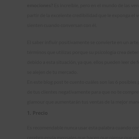
emociones?
Es increíble, pero en el mundo de las ven
partir de la excelente credibilidad que le exponga el
sienten cuando conversan con él.
El saber influir positivamente se convierte en un arte
términos que utilizas porque su psicología crea det
debido a esta situación, ya que, ellos pueden leer d
se alejen de tu mercado.
En este blog post te cuento cuáles son las 6 posible
de tus clientes negativamente para que no te compr
glamour que aumentarán tus ventas de la mejor mane
1. Precio
Es recomendable nunca usar esta palabra cuando con
cerebro envía mensajes que hacen que piense que pue