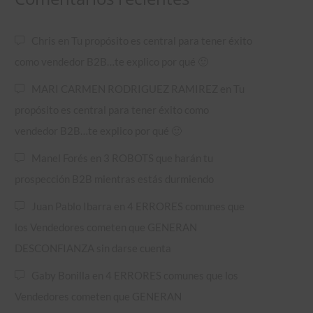
Chris
en
Tu propósito es central para tener éxito
como vendedor B2B…te explico por qué 🙂
MARI CARMEN RODRIGUEZ RAMIREZ
en
Tu
propósito es central para tener éxito como
vendedor B2B…te explico por qué 🙂
Manel Forés
en
3 ROBOTS que harán tu
prospección B2B mientras estás durmiendo
Juan Pablo Ibarra
en
4 ERRORES comunes que
los Vendedores cometen que GENERAN
DESCONFIANZA sin darse cuenta
Gaby Bonilla
en
4 ERRORES comunes que los
Vendedores cometen que GENERAN