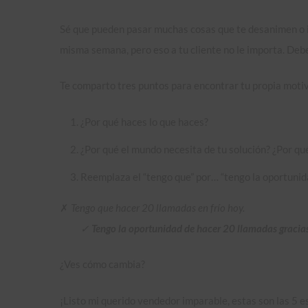
Sé que pueden pasar muchas cosas que te desanimen o i
misma semana, pero eso a tu cliente no le importa. Deb
Te comparto tres puntos para encontrar tu propia moti
¿Por qué haces lo que haces?
¿Por qué el mundo necesita de tu solución? ¿Por qu
Reemplaza el “tengo que” por… “tengo la oportunid
✗
Tengo que hacer 20 llamadas en frío hoy.
✓
Tengo la oportunidad de hacer 20 llamadas gracias
¿Ves cómo cambia?
¡Listo mi querido vendedor imparable, estas son las 5 e