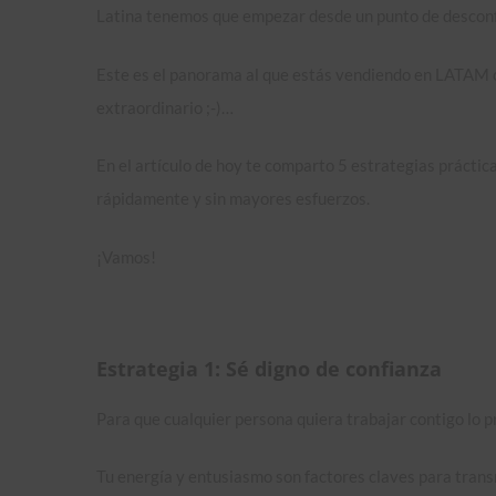
Latina tenemos que empezar desde un punto de desconf
Este es el panorama al que estás vendiendo en LATAM c
extraordinario ;-)…
En el artículo de hoy te comparto 5 estrategias prácti
rápidamente y sin mayores esfuerzos.
¡Vamos!
Estrategia 1: Sé digno de confianza
Para que cualquier persona quiera trabajar contigo lo p
Tu energía y entusiasmo son factores claves para transm