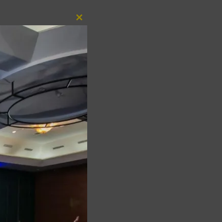
Close
this
module