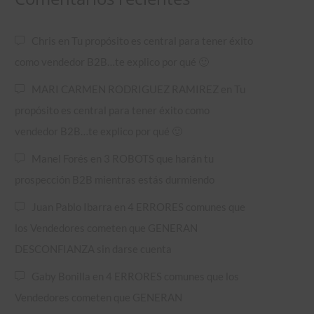
Chris
en
Tu propósito es central para tener éxito
como vendedor B2B…te explico por qué 🙂
MARI CARMEN RODRIGUEZ RAMIREZ
en
Tu
propósito es central para tener éxito como
vendedor B2B…te explico por qué 🙂
Manel Forés
en
3 ROBOTS que harán tu
prospección B2B mientras estás durmiendo
Juan Pablo Ibarra
en
4 ERRORES comunes que
los Vendedores cometen que GENERAN
DESCONFIANZA sin darse cuenta
Gaby Bonilla
en
4 ERRORES comunes que los
Vendedores cometen que GENERAN