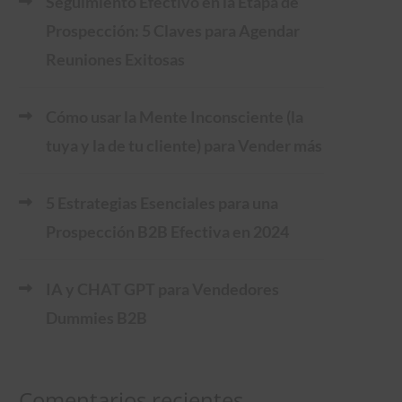
Seguimiento Efectivo en la Etapa de
Prospección: 5 Claves para Agendar
Reuniones Exitosas
Cómo usar la Mente Inconsciente (la
tuya y la de tu cliente) para Vender más
5 Estrategias Esenciales para una
Prospección B2B Efectiva en 2024
IA y CHAT GPT para Vendedores
Dummies B2B
Comentarios recientes